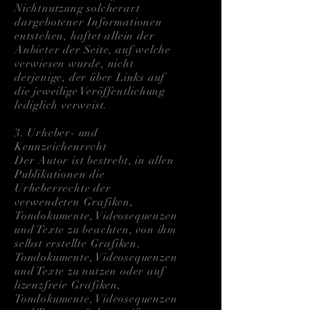
Nichtnutzung solcherart
dargebotener Informationen
entstehen, haftet allein der
Anbieter der Seite, auf welche
verwiesen wurde, nicht
derjenige, der über Links auf
die jeweilige Veröffentlichung
lediglich verweist.
3. Urheber- und
Kennzeichenrecht
Der Autor ist bestrebt, in allen
Publikationen die
Urheberrechte der
verwendeten Grafiken,
Tondokumente, Videosequenzen
und Texte zu beachten, von ihm
selbst erstellte Grafiken,
Tondokumente, Videosequenzen
und Texte zu nutzen oder auf
lizenzfreie Grafiken,
Tondokumente, Videosequenzen