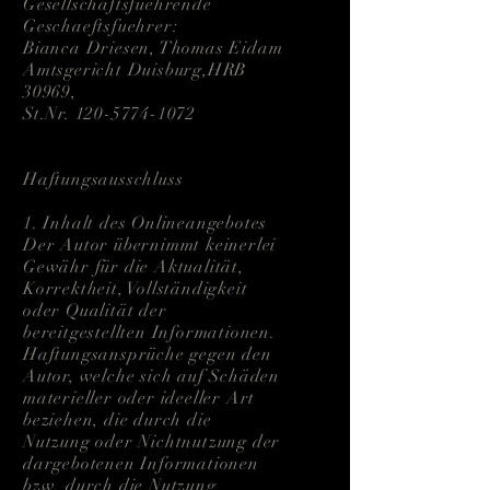
Gesellschaftsfuehrende
Geschaeftsfuehrer:
Bianca Driesen, Thomas Eidam
Amtsgericht Duisburg,HRB
30969,
St.Nr. 120-5774-1072
Haftungsausschluss
1. Inhalt des Onlineangebotes
Der Autor übernimmt keinerlei
Gewähr für die Aktualität,
Korrektheit, Vollständigkeit
oder Qualität der
bereitgestellten Informationen.
Haftungsansprüche gegen den
Autor, welche sich auf Schäden
materieller oder ideeller Art
beziehen, die durch die
Nutzung oder Nichtnutzung der
dargebotenen Informationen
bzw. durch die Nutzung