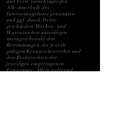
und Texte zurückzugreifen.
Alle innerhalb des
Internetangebotes genannten
und ggf. durch Dritte
geschützten Marken- und
Warenzeichen unterliegen
uneingeschränkt den
Bestimmungen des jeweils
gültigen Kennzeichenrechts und
den Besitzrechten der
jeweiligen eingetragenen
Eigentümer. Allein aufgrund
der bloßen Nennung ist nicht
der Schluss zu ziehen, dass
Markenzeichen nicht durch
Rechte Dritter geschützt sind!
Das Copyright für
veröffentlichte, vom Autor
selbst erstellte Objekte bleibt
allein beim Autor der Seiten.
Eine Vervielfältigung oder
Verwendung solcher Grafiken,
Tondokumente, Videosequenzen