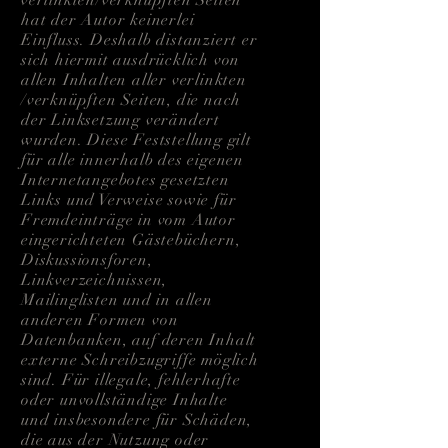
hat der Autor keinerlei
Einfluss. Deshalb distanziert er
sich hiermit ausdrücklich von
allen Inhalten aller verlinkten
/verknüpften Seiten, die nach
der Linksetzung verändert
wurden. Diese Feststellung gilt
für alle innerhalb des eigenen
Internetangebotes gesetzten
Links und Verweise sowie für
Fremdeinträge in vom Autor
eingerichteten Gästebüchern,
Diskussionsforen,
Linkverzeichnissen,
Mailinglisten und in allen
anderen Formen von
Datenbanken, auf deren Inhalt
externe Schreibzugriffe möglich
sind. Für illegale, fehlerhafte
oder unvollständige Inhalte
und insbesondere für Schäden,
die aus der Nutzung oder