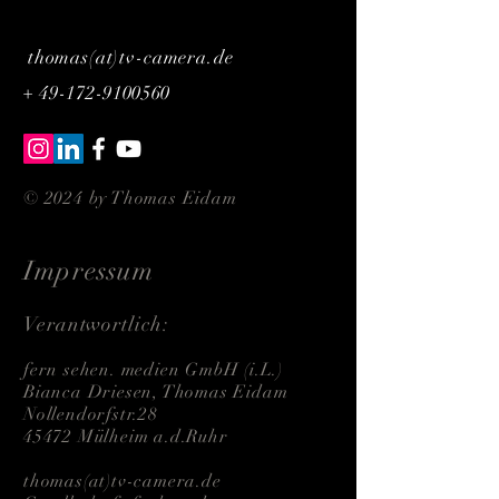
thomas(at)tv-camera.de
+
49-172-9100560
© 2024 by Thomas Eidam
Impressum
Verantwortlich:
fern sehen. medien GmbH (i.L.)
Bianca Driesen, Thomas Eidam
Nollendorfstr.28
45472 Mülheim a.d.Ruhr
thomas(at)tv-camera.de