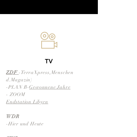
TV
ZDF
-
TerraXpress
,Menschen
d.Magazin)
-PLAN B-
Gewonnene Jahre
- ZOOM
Endstation Libyen
WDR
-Hier und Heute