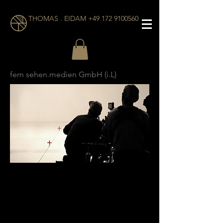
THOMAS . EIDAM +49 172 9100560
fern sehen.medien GmbH (i.L)