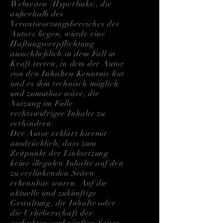
Webseiten (Hyperlinks), die
außerhalb des
Verantwortungsbereiches des
Autors liegen, würde eine
Haftungsverpflichtung
ausschließlich in dem Fall in
Kraft treten, in dem der Autor
von den Inhalten Kenntnis hat
und es ihm technisch möglich
und zumutbar wäre, die
Nutzung im Falle
rechtswidriger Inhalte zu
verhindern.
Der Autor erklärt hiermit
ausdrücklich, dass zum
Zeitpunkt der Linksetzung
keine illegalen Inhalte auf den
zu verlinkenden Seiten
erkennbar waren. Auf die
aktuelle und zukünftige
Gestaltung, die Inhalte oder
die Urheberschaft der
verlinkten/verknüpften Seiten